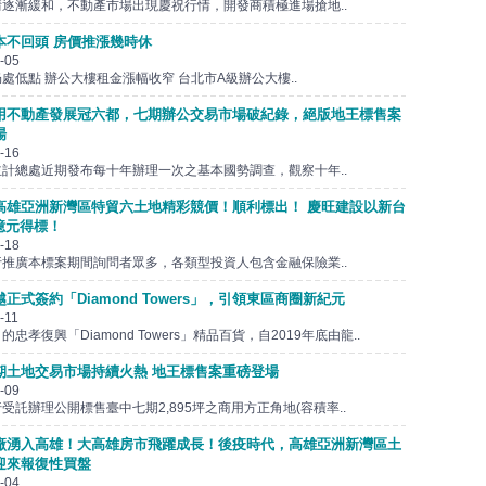
逐漸緩和，不動產市場出現慶祝行情，開發商積極進場搶地..
本不回頭 房價推漲幾時休
-05
處低點 辦公大樓租金漲幅收窄 台北市A級辦公大樓..
用不動產發展冠六都，七期辦公交易市場破紀錄，絕版地王標售案
場
-16
計總處近期發布每十年辦理一次之基本國勢調查，觀察十年..
高雄亞洲新灣區特貿六土地精彩競價！順利標出！ 慶旺建設以新台
8億元得標！
-18
推廣本標案期間詢問者眾多，各類型投資人包含金融保險業..
正式簽約「Diamond Towers」，引領東區商圈新紀元
-11
忠孝復興「Diamond Towers」精品百貨，自2019年底由龍..
期土地交易市場持續火熱 地王標售案重磅登場
-09
受託辦理公開標售臺中七期2,895坪之商用方正角地(容積率..
廠湧入高雄！大高雄房市飛躍成長！後疫時代，高雄亞洲新灣區土
迎來報復性買盤
-04