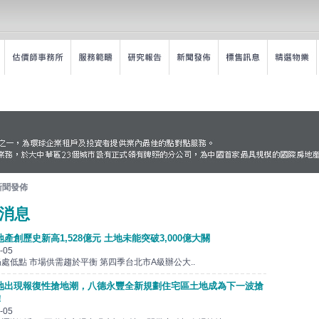
新聞發佈
消息
產創歷史新高1,528億元 土地未能突破3,000億大關
-05
處低點 市場供需趨於平衡 第四季台北市A級辦公大..
地出現報復性搶地潮，八德永豐全新規劃住宅區土地成為下一波搶
！
-05