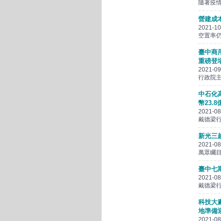
隨著疫情
營建成
2021-10
空置率仍
臺中商
重磅登
2021-09
行政院主
中石化
幣23.
2021-08
戴德梁行
新光三越
2021-08
萬眾矚目的
臺中七
2021-08
戴德梁行
科技大
地準備
2021-08